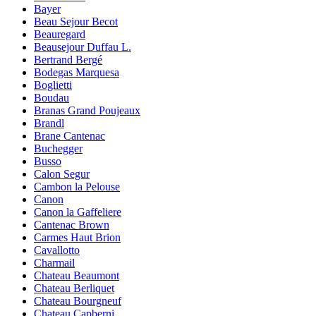
Bayer
Beau Sejour Becot
Beauregard
Beausejour Duffau L.
Bertrand Bergé
Bodegas Marquesa
Boglietti
Boudau
Branas Grand Poujeaux
Brandl
Brane Cantenac
Buchegger
Busso
Calon Segur
Cambon la Pelouse
Canon
Canon la Gaffeliere
Cantenac Brown
Carmes Haut Brion
Cavallotto
Charmail
Chateau Beaumont
Chateau Berliquet
Chateau Bourgneuf
Chateau Capberni