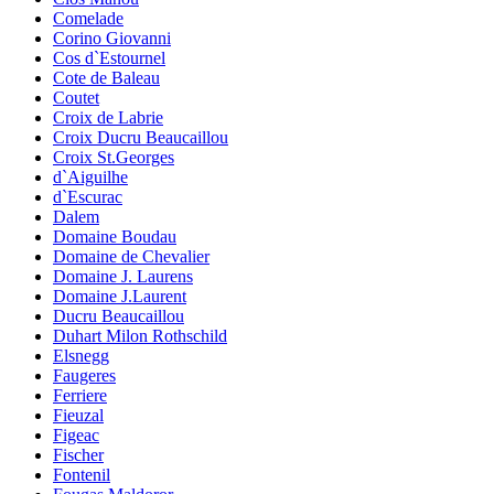
Comelade
Corino Giovanni
Cos d`Estournel
Cote de Baleau
Coutet
Croix de Labrie
Croix Ducru Beaucaillou
Croix St.Georges
d`Aiguilhe
d`Escurac
Dalem
Domaine Boudau
Domaine de Chevalier
Domaine J. Laurens
Domaine J.Laurent
Ducru Beaucaillou
Duhart Milon Rothschild
Elsnegg
Faugeres
Ferriere
Fieuzal
Figeac
Fischer
Fontenil