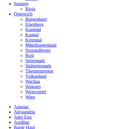
Spanien
Rioja
Österreich
Burgenland
Eisenberg
Kamptal
Kamtal
Kremstal
Mittelburgenland
Neusiedlersee
Rust
Steiermark
Südsteiermark
Thermenregion
Vulkanland
Wachau
Wagram
Weinviertel
Wien
Agassac
Alessandria
Alter Ego
Aurilhac
Barde Haut