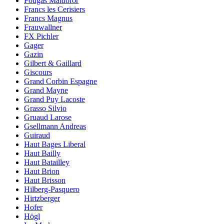
Fougas Maldoror
Francs les Cerisiers
Francs Magnus
Frauwallner
FX Pichler
Gager
Gazin
Gilbert & Gaillard
Giscours
Grand Corbin Espagne
Grand Mayne
Grand Puy Lacoste
Grasso Silvio
Gruaud Larose
Gsellmann Andreas
Guiraud
Haut Bages Liberal
Haut Bailly
Haut Batailley
Haut Brion
Haut Brisson
Hilberg-Pasquero
Hirtzberger
Hofer
Högl