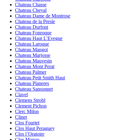
Chateau Chasse
Chateau Cheval
Chateau Dame de Montrose
Chateau de la Presle
Chateau Durfont
Chateau Fonroque
Chateau Haut L'Evegue
Chateau Laroque
Chateau Mangot
Chateau Marjosse
Chateau Mauvesin
Chateau Mont Perat
Chateau Palmer
Chateau Petit Smith Haut
Chateau Planeres
Chateau Sansonnet
Clavel
Clemens Strobl
Clement Pichon
Clerc Milon
Clinet
Clos Fourtet
Clos Haut Peraguey
Clos l`Oratoire
Clos Manou