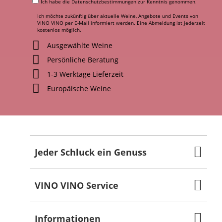
Ich habe die
Datenschutzbestimmungen
zur Kenntnis genommen.
Ich möchte zukünftig über aktuelle Weine, Angebote und Events von
VINO VINO per E-Mail informiert werden. Eine Abmeldung ist jederzeit
kostenlos möglich.
Ausgewählte Weine
Persönliche Beratung
1-3 Werktage Lieferzeit
Europäische Weine
Jeder Schluck ein Genuss
VINO VINO Service
Informationen