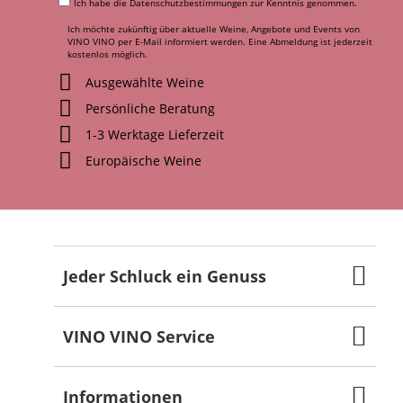
Ich habe die
Datenschutzbestimmungen
zur Kenntnis genommen.
Ich möchte zukünftig über aktuelle Weine, Angebote und Events von
VINO VINO per E-Mail informiert werden. Eine Abmeldung ist jederzeit
kostenlos möglich.
Ausgewählte Weine
Persönliche Beratung
1-3 Werktage Lieferzeit
Europäische Weine
Jeder Schluck ein Genuss
VINO VINO Service
Informationen