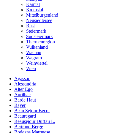
Kamtal
Kremstal
Mittelburgenland
Neusiedlersee
Rust
Steiermark
Südsteiermark
Thermenregion
Vulkanland
Wachau
Wagram
Weinviertel
Wien
Agassac
Alessandria
Alter Ego
Aurilhac
Barde Haut
Bayer
Beau Sejour Becot
Beauregard
Beausejour Duffau L.
Bertrand Bergé
Bodegas Marquesa