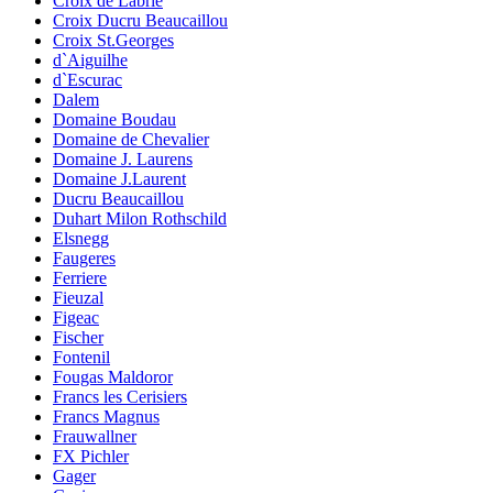
Croix de Labrie
Croix Ducru Beaucaillou
Croix St.Georges
d`Aiguilhe
d`Escurac
Dalem
Domaine Boudau
Domaine de Chevalier
Domaine J. Laurens
Domaine J.Laurent
Ducru Beaucaillou
Duhart Milon Rothschild
Elsnegg
Faugeres
Ferriere
Fieuzal
Figeac
Fischer
Fontenil
Fougas Maldoror
Francs les Cerisiers
Francs Magnus
Frauwallner
FX Pichler
Gager