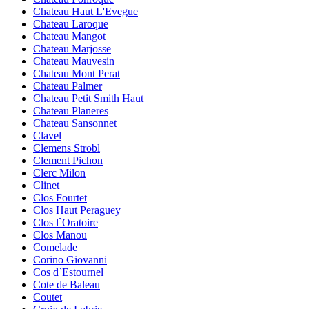
Chateau Haut L'Evegue
Chateau Laroque
Chateau Mangot
Chateau Marjosse
Chateau Mauvesin
Chateau Mont Perat
Chateau Palmer
Chateau Petit Smith Haut
Chateau Planeres
Chateau Sansonnet
Clavel
Clemens Strobl
Clement Pichon
Clerc Milon
Clinet
Clos Fourtet
Clos Haut Peraguey
Clos l`Oratoire
Clos Manou
Comelade
Corino Giovanni
Cos d`Estournel
Cote de Baleau
Coutet