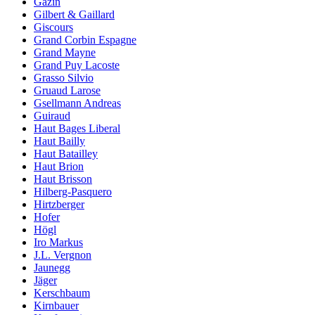
Gazin
Gilbert & Gaillard
Giscours
Grand Corbin Espagne
Grand Mayne
Grand Puy Lacoste
Grasso Silvio
Gruaud Larose
Gsellmann Andreas
Guiraud
Haut Bages Liberal
Haut Bailly
Haut Batailley
Haut Brion
Haut Brisson
Hilberg-Pasquero
Hirtzberger
Hofer
Högl
Iro Markus
J.L. Vergnon
Jaunegg
Jäger
Kerschbaum
Kirnbauer