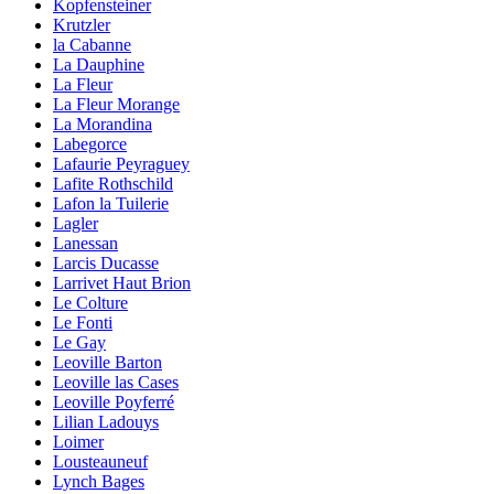
Kopfensteiner
Krutzler
la Cabanne
La Dauphine
La Fleur
La Fleur Morange
La Morandina
Labegorce
Lafaurie Peyraguey
Lafite Rothschild
Lafon la Tuilerie
Lagler
Lanessan
Larcis Ducasse
Larrivet Haut Brion
Le Colture
Le Fonti
Le Gay
Leoville Barton
Leoville las Cases
Leoville Poyferré
Lilian Ladouys
Loimer
Lousteauneuf
Lynch Bages