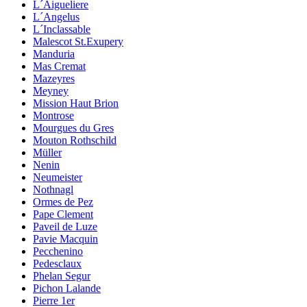
L´Aigueliere
L´Angelus
L´Inclassable
Malescot St.Exupery
Manduria
Mas Cremat
Mazeyres
Meyney
Mission Haut Brion
Montrose
Mourgues du Gres
Mouton Rothschild
Müller
Nenin
Neumeister
Nothnagl
Ormes de Pez
Pape Clement
Paveil de Luze
Pavie Macquin
Pecchenino
Pedesclaux
Phelan Segur
Pichon Lalande
Pierre 1er