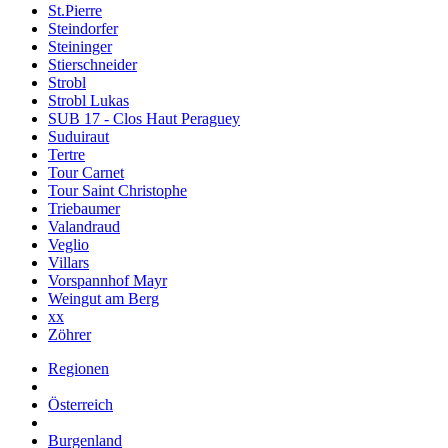
St.Pierre
Steindorfer
Steininger
Stierschneider
Strobl
Strobl Lukas
SUB 17 - Clos Haut Peraguey
Suduiraut
Tertre
Tour Carnet
Tour Saint Christophe
Triebaumer
Valandraud
Veglio
Villars
Vorspannhof Mayr
Weingut am Berg
xx
Zöhrer
Regionen
Österreich
Burgenland