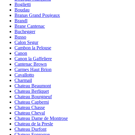
Boglietti
Boudau
Branas Grand Poujeaux
Brandl
Brane Cantenac
Buchegger
Busso
Calon Segur
Cambon la Pelouse
Canon
Canon la Gaffeliere
Cantenac Brown
Carmes Haut Brion
Cavallotto
Charmail
Chateau Beaumont
Chateau Berliquet
Chateau Bourgneuf
Chateau Capberni
Chateau Chasse
Chateau Cheval
Chateau Dame de Montrose
Chateau de la Presle
Chateau Durfont
Chateau Fonroque