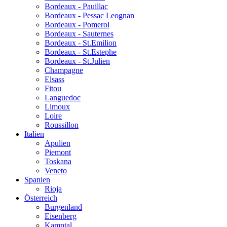
Bordeaux - Pauillac
Bordeaux - Pessac Leognan
Bordeaux - Pomerol
Bordeaux - Sauternes
Bordeaux - St.Emilion
Bordeaux - St.Estephe
Bordeaux - St.Julien
Champagne
Elsass
Fitou
Languedoc
Limoux
Loire
Roussillon
Italien
Apulien
Piemont
Toskana
Veneto
Spanien
Rioja
Österreich
Burgenland
Eisenberg
Kamptal