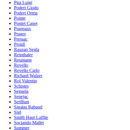
Pira Luigi
Poderi Giodo
Poderi Orma
Pointe
Pontet Canet
Poujeaux
Prager
Pressac
Proidl
Rauzan Segla
Reinthaler
Reumann
Revello
Revello Carlo
Richard Walzer
Rol Valentin
Schistes
Seguela
Senejac
Serilhan
Sigalas Rabaud
Sigl
Smith Haut Laffite
Sociando Mallet
Sommer