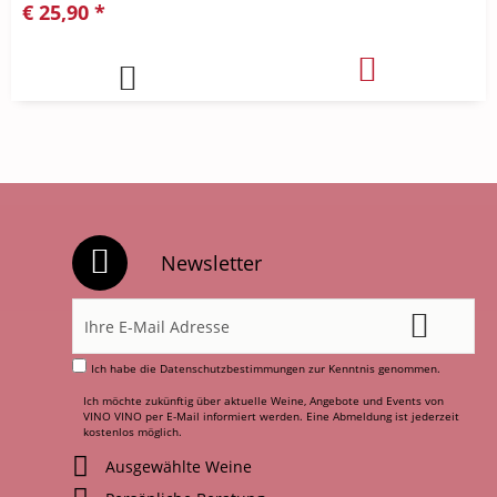
€ 25,90 *
Newsletter
Ich habe die
Datenschutzbestimmungen
zur Kenntnis genommen.
Ich möchte zukünftig über aktuelle Weine, Angebote und Events von
VINO VINO per E-Mail informiert werden. Eine Abmeldung ist jederzeit
kostenlos möglich.
Ausgewählte Weine