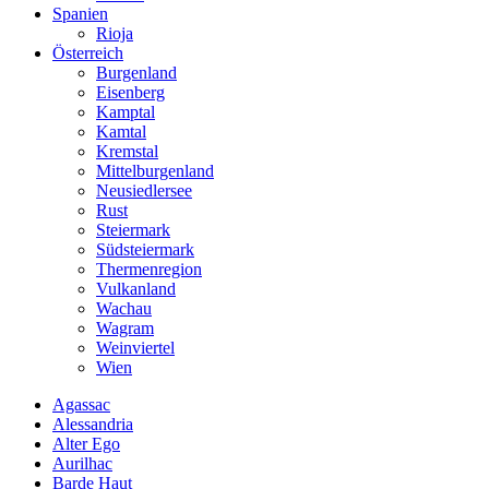
Spanien
Rioja
Österreich
Burgenland
Eisenberg
Kamptal
Kamtal
Kremstal
Mittelburgenland
Neusiedlersee
Rust
Steiermark
Südsteiermark
Thermenregion
Vulkanland
Wachau
Wagram
Weinviertel
Wien
Agassac
Alessandria
Alter Ego
Aurilhac
Barde Haut