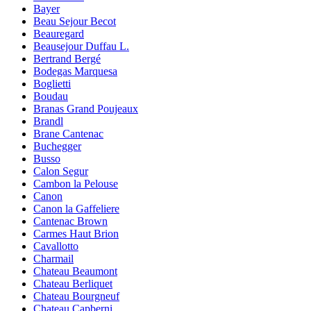
Bayer
Beau Sejour Becot
Beauregard
Beausejour Duffau L.
Bertrand Bergé
Bodegas Marquesa
Boglietti
Boudau
Branas Grand Poujeaux
Brandl
Brane Cantenac
Buchegger
Busso
Calon Segur
Cambon la Pelouse
Canon
Canon la Gaffeliere
Cantenac Brown
Carmes Haut Brion
Cavallotto
Charmail
Chateau Beaumont
Chateau Berliquet
Chateau Bourgneuf
Chateau Capberni