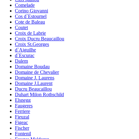
Comelade
Corino Giovanni
Cos d`Estournel
Cote de Baleau
Coutet
Croix de Labrie
Croix Ducru Beaucaillou
Croix St.Georges
d`Aiguilhe
d`Escurac
Dalem
Domaine Boudau
Domaine de Chevalier
Domaine J. Laurens
Domaine J.Laurent
Ducru Beaucaillou
Duhart Milon Rothschild
Elsnegg
Faugeres
Ferriere
Fieuzal
Figeac
Fischer
Fontenil