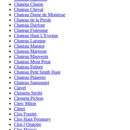
Chateau Chasse
Chateau Cheval
Chateau Dame de Montrose
Chateau de la Presle
Chateau Durfont
Chateau Fonroque
Chateau Haut L'Evegue
Chateau Laroque
Chateau Mangot
Chateau Marjosse
Chateau Mauvesin
Chateau Mont Perat
Chateau Palmer
Chateau Petit Smith Haut
Chateau Planeres
Chateau Sansonnet
Clavel
Clemens Strobl
Clement Pichon
Clerc Milon
Clinet
Clos Fourtet
Clos Haut Peraguey
Clos l`Oratoire
Clos Manou