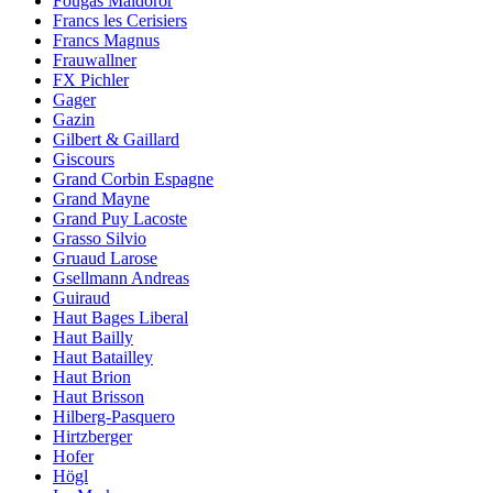
Fougas Maldoror
Francs les Cerisiers
Francs Magnus
Frauwallner
FX Pichler
Gager
Gazin
Gilbert & Gaillard
Giscours
Grand Corbin Espagne
Grand Mayne
Grand Puy Lacoste
Grasso Silvio
Gruaud Larose
Gsellmann Andreas
Guiraud
Haut Bages Liberal
Haut Bailly
Haut Batailley
Haut Brion
Haut Brisson
Hilberg-Pasquero
Hirtzberger
Hofer
Högl