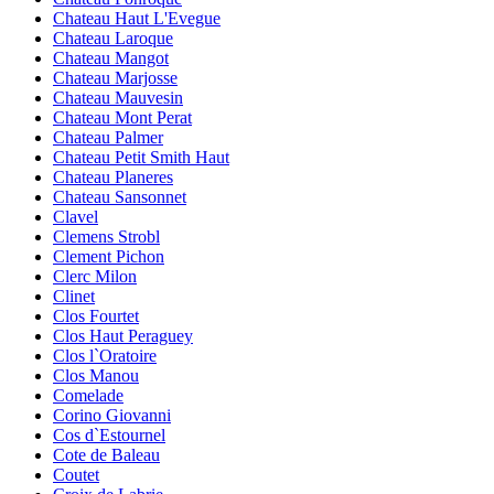
Chateau Haut L'Evegue
Chateau Laroque
Chateau Mangot
Chateau Marjosse
Chateau Mauvesin
Chateau Mont Perat
Chateau Palmer
Chateau Petit Smith Haut
Chateau Planeres
Chateau Sansonnet
Clavel
Clemens Strobl
Clement Pichon
Clerc Milon
Clinet
Clos Fourtet
Clos Haut Peraguey
Clos l`Oratoire
Clos Manou
Comelade
Corino Giovanni
Cos d`Estournel
Cote de Baleau
Coutet