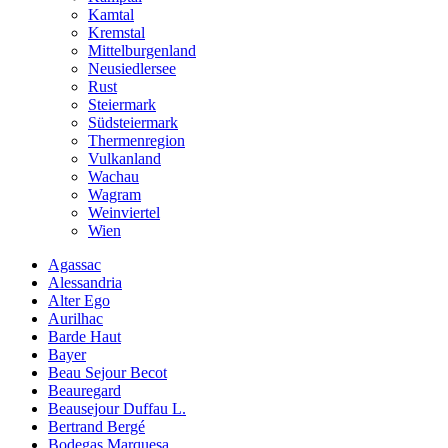
Kamtal
Kremstal
Mittelburgenland
Neusiedlersee
Rust
Steiermark
Südsteiermark
Thermenregion
Vulkanland
Wachau
Wagram
Weinviertel
Wien
Agassac
Alessandria
Alter Ego
Aurilhac
Barde Haut
Bayer
Beau Sejour Becot
Beauregard
Beausejour Duffau L.
Bertrand Bergé
Bodegas Marquesa