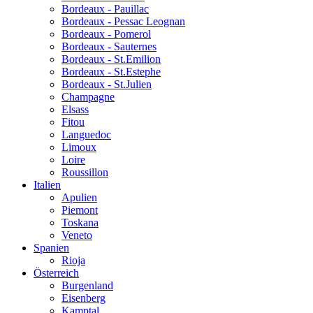
Bordeaux - Pauillac
Bordeaux - Pessac Leognan
Bordeaux - Pomerol
Bordeaux - Sauternes
Bordeaux - St.Emilion
Bordeaux - St.Estephe
Bordeaux - St.Julien
Champagne
Elsass
Fitou
Languedoc
Limoux
Loire
Roussillon
Italien
Apulien
Piemont
Toskana
Veneto
Spanien
Rioja
Österreich
Burgenland
Eisenberg
Kamptal