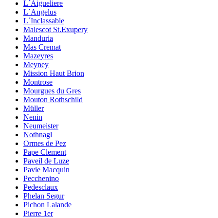
L´Aigueliere
L´Angelus
L´Inclassable
Malescot St.Exupery
Manduria
Mas Cremat
Mazeyres
Meyney
Mission Haut Brion
Montrose
Mourgues du Gres
Mouton Rothschild
Müller
Nenin
Neumeister
Nothnagl
Ormes de Pez
Pape Clement
Paveil de Luze
Pavie Macquin
Pecchenino
Pedesclaux
Phelan Segur
Pichon Lalande
Pierre 1er