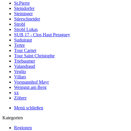
St.Pierre
Steindorfer
Steininger
Stierschneider
Strobl
Strobl Lukas
SUB 17 - Clos Haut Peraguey
Suduiraut
Tertre
Tour Carnet
Tour Saint Christophe
Triebaumer
Valandraud
Veglio
Villars
Vorspannhof Mayr
Weingut am Berg
xx
Zöhrer
Menü schließen
Kategorien
Regionen