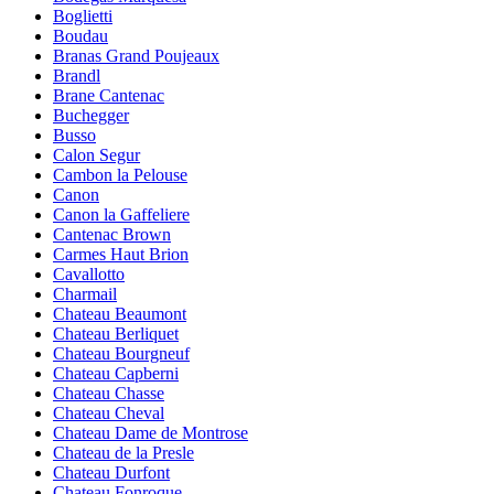
Boglietti
Boudau
Branas Grand Poujeaux
Brandl
Brane Cantenac
Buchegger
Busso
Calon Segur
Cambon la Pelouse
Canon
Canon la Gaffeliere
Cantenac Brown
Carmes Haut Brion
Cavallotto
Charmail
Chateau Beaumont
Chateau Berliquet
Chateau Bourgneuf
Chateau Capberni
Chateau Chasse
Chateau Cheval
Chateau Dame de Montrose
Chateau de la Presle
Chateau Durfont
Chateau Fonroque