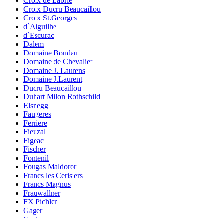
Croix de Labrie
Croix Ducru Beaucaillou
Croix St.Georges
d`Aiguilhe
d`Escurac
Dalem
Domaine Boudau
Domaine de Chevalier
Domaine J. Laurens
Domaine J.Laurent
Ducru Beaucaillou
Duhart Milon Rothschild
Elsnegg
Faugeres
Ferriere
Fieuzal
Figeac
Fischer
Fontenil
Fougas Maldoror
Francs les Cerisiers
Francs Magnus
Frauwallner
FX Pichler
Gager