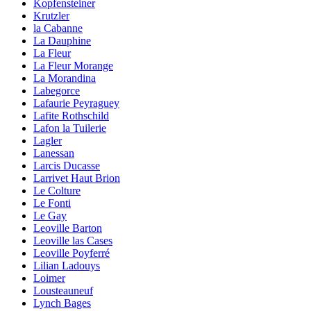
Kopfensteiner
Krutzler
la Cabanne
La Dauphine
La Fleur
La Fleur Morange
La Morandina
Labegorce
Lafaurie Peyraguey
Lafite Rothschild
Lafon la Tuilerie
Lagler
Lanessan
Larcis Ducasse
Larrivet Haut Brion
Le Colture
Le Fonti
Le Gay
Leoville Barton
Leoville las Cases
Leoville Poyferré
Lilian Ladouys
Loimer
Lousteauneuf
Lynch Bages