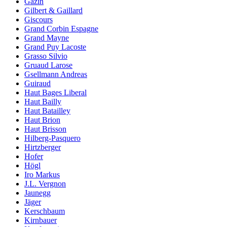
Gazin
Gilbert & Gaillard
Giscours
Grand Corbin Espagne
Grand Mayne
Grand Puy Lacoste
Grasso Silvio
Gruaud Larose
Gsellmann Andreas
Guiraud
Haut Bages Liberal
Haut Bailly
Haut Batailley
Haut Brion
Haut Brisson
Hilberg-Pasquero
Hirtzberger
Hofer
Högl
Iro Markus
J.L. Vergnon
Jaunegg
Jäger
Kerschbaum
Kirnbauer