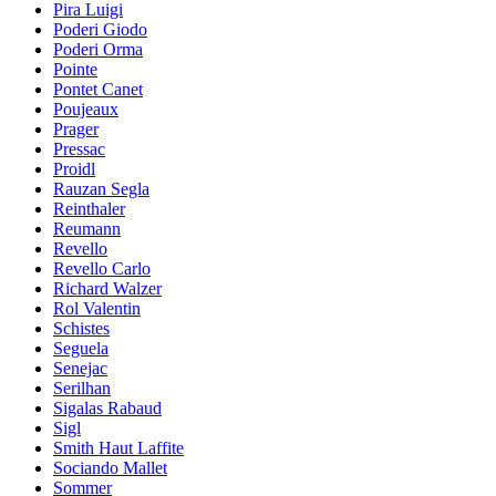
Pira Luigi
Poderi Giodo
Poderi Orma
Pointe
Pontet Canet
Poujeaux
Prager
Pressac
Proidl
Rauzan Segla
Reinthaler
Reumann
Revello
Revello Carlo
Richard Walzer
Rol Valentin
Schistes
Seguela
Senejac
Serilhan
Sigalas Rabaud
Sigl
Smith Haut Laffite
Sociando Mallet
Sommer