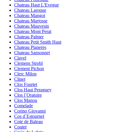
Chateau Haut L'Evegue
Chateau Laroque
Chateau Mangot
Chateau Marjosse
Chateau Mauvesin
Chateau Mont Perat
Chateau Palmer
Chateau Petit Smith Haut
Chateau Planeres
Chateau Sansonnet
Clavel
Clemens Strobl
Clement Pichon
Clerc Milon
Clinet
Clos Fourtet
Clos Haut Peraguey
Clos l`Oratoire
Clos Manou
Comelade
Corino Giovanni
Cos d`Estournel
Cote de Baleau
Coutet