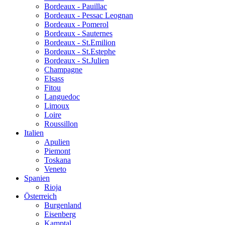
Bordeaux - Pauillac
Bordeaux - Pessac Leognan
Bordeaux - Pomerol
Bordeaux - Sauternes
Bordeaux - St.Emilion
Bordeaux - St.Estephe
Bordeaux - St.Julien
Champagne
Elsass
Fitou
Languedoc
Limoux
Loire
Roussillon
Italien
Apulien
Piemont
Toskana
Veneto
Spanien
Rioja
Österreich
Burgenland
Eisenberg
Kamptal