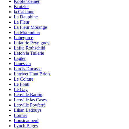
Kopfensteiner
Krutzler
la Cabanne
La Dauphine
La Fleur
La Fleur Morange
La Morandina
Labegorce
Lafaurie Peyraguey
Lafite Rothschild
Lafon la Tuilerie
Lagler
Lanessan
Larcis Ducasse
Larrivet Haut Brion
Le Colture
Le Fonti
Le Gay
Leoville Barton
Leoville las Cases
Leoville Poyferré
Lilian Ladouys
Loimer
Lousteauneuf
Lynch Bages