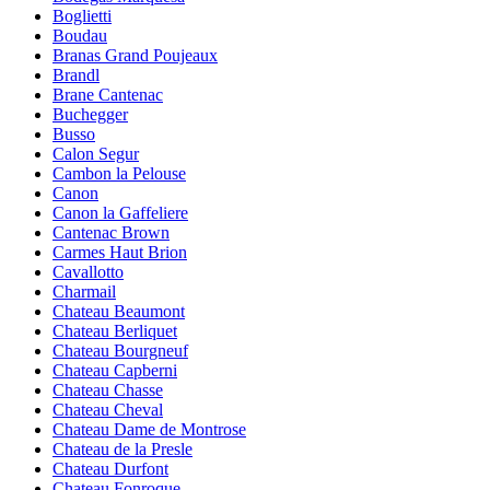
Boglietti
Boudau
Branas Grand Poujeaux
Brandl
Brane Cantenac
Buchegger
Busso
Calon Segur
Cambon la Pelouse
Canon
Canon la Gaffeliere
Cantenac Brown
Carmes Haut Brion
Cavallotto
Charmail
Chateau Beaumont
Chateau Berliquet
Chateau Bourgneuf
Chateau Capberni
Chateau Chasse
Chateau Cheval
Chateau Dame de Montrose
Chateau de la Presle
Chateau Durfont
Chateau Fonroque