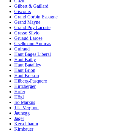
Gazin
Gilbert & Gaillard
Giscours
Grand Corbin Espagne
Grand Mayne
Grand Puy Lacoste
Grasso Silvio
Gruaud Larose
Gsellmann Andreas
Guiraud
Haut Bages Liberal
Haut Bailly
Haut Batailley
Haut Brion
Haut Brisson
Hilberg-Pasquero
Hirtzberger
Hofer
Högl
Iro Markus
J.L. Vergnon
Jaunegg
Jäger
Kerschbaum
Kirnbauer