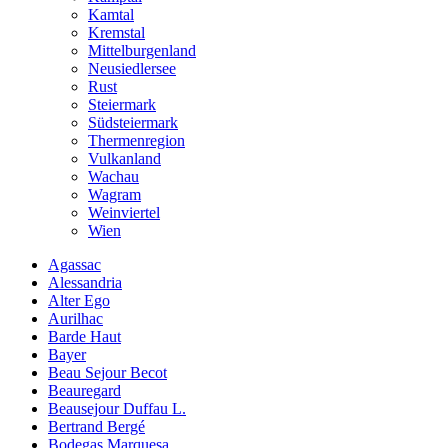
Kamtal
Kremstal
Mittelburgenland
Neusiedlersee
Rust
Steiermark
Südsteiermark
Thermenregion
Vulkanland
Wachau
Wagram
Weinviertel
Wien
Agassac
Alessandria
Alter Ego
Aurilhac
Barde Haut
Bayer
Beau Sejour Becot
Beauregard
Beausejour Duffau L.
Bertrand Bergé
Bodegas Marquesa