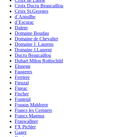
Croix de Labrie
Croix Ducru Beaucaillou
Croix St.Georges
d`Aiguilhe
d`Escurac
Dalem
Domaine Boudau
Domaine de Chevalier
Domaine J. Laurens
Domaine J.Laurent
Ducru Beaucaillou
Duhart Milon Rothschild
Elsnegg
Faugeres
Ferriere
Fieuzal
Figeac
Fischer
Fontenil
Fougas Maldoror
Francs les Cerisiers
Francs Magnus
Frauwallner
FX Pichler
Gager