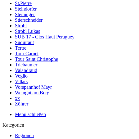
St.Pierre
Steindorfer
Steininger
Stierschneider
Strobl
Strobl Lukas
SUB 17 - Clos Haut Peraguey
Suduiraut
Tertre
Tour Carnet
Tour Saint Christophe
Triebaumer
Valandraud
Veglio
Villars
Vorspannhof Mayr
Weingut am Berg
xx
Zöhrer
Menü schließen
Kategorien
Regionen