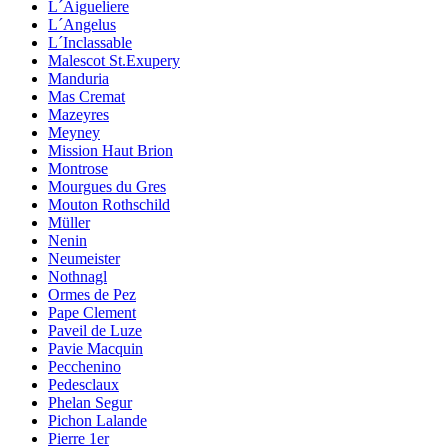
L´Aigueliere
L´Angelus
L´Inclassable
Malescot St.Exupery
Manduria
Mas Cremat
Mazeyres
Meyney
Mission Haut Brion
Montrose
Mourgues du Gres
Mouton Rothschild
Müller
Nenin
Neumeister
Nothnagl
Ormes de Pez
Pape Clement
Paveil de Luze
Pavie Macquin
Pecchenino
Pedesclaux
Phelan Segur
Pichon Lalande
Pierre 1er