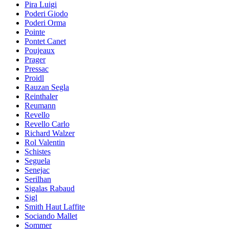
Pira Luigi
Poderi Giodo
Poderi Orma
Pointe
Pontet Canet
Poujeaux
Prager
Pressac
Proidl
Rauzan Segla
Reinthaler
Reumann
Revello
Revello Carlo
Richard Walzer
Rol Valentin
Schistes
Seguela
Senejac
Serilhan
Sigalas Rabaud
Sigl
Smith Haut Laffite
Sociando Mallet
Sommer