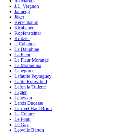
Iro Markus
J.L. Vergnon
Jaunegg
Jäger
Kerschbaum
Kirnbauer
Kopfensteiner
Krutzler
la Cabanne
La Dauphine
La Fleur
La Fleur Morange
La Morandina
Labegorce
Lafaurie Peyraguey
Lafite Rothschild
Lafon la Tuilerie
Lagler
Lanessan
Larcis Ducasse
Larrivet Haut Brion
Le Colture
Le Fonti
Le Gay
Leoville Barton