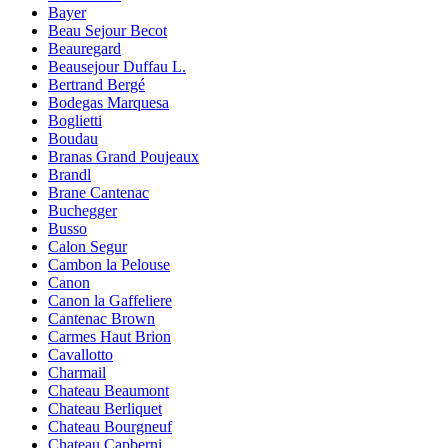
Bayer
Beau Sejour Becot
Beauregard
Beausejour Duffau L.
Bertrand Bergé
Bodegas Marquesa
Boglietti
Boudau
Branas Grand Poujeaux
Brandl
Brane Cantenac
Buchegger
Busso
Calon Segur
Cambon la Pelouse
Canon
Canon la Gaffeliere
Cantenac Brown
Carmes Haut Brion
Cavallotto
Charmail
Chateau Beaumont
Chateau Berliquet
Chateau Bourgneuf
Chateau Capberni