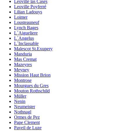
Leoville las Cases
Leoville Poyferré
Lilian Ladouys
Loimer
Lousteauneuf
Lynch Bages
L´Aigueliere
L´Angelus
L´Inclassable
Malescot St.Exupery
Manduria
Mas Cremat
Mazeyres
Meyney
Mission Haut Brion
Montrose
Mourgues du Gres
Mouton Rothschild
Müller
Nenin
Neumeister
Nothnagl
Ormes de Pez
Pape Clement
Paveil de Luze