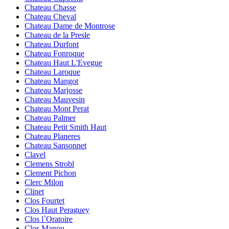
Chateau Chasse
Chateau Cheval
Chateau Dame de Montrose
Chateau de la Presle
Chateau Durfont
Chateau Fonroque
Chateau Haut L'Evegue
Chateau Laroque
Chateau Mangot
Chateau Marjosse
Chateau Mauvesin
Chateau Mont Perat
Chateau Palmer
Chateau Petit Smith Haut
Chateau Planeres
Chateau Sansonnet
Clavel
Clemens Strobl
Clement Pichon
Clerc Milon
Clinet
Clos Fourtet
Clos Haut Peraguey
Clos l`Oratoire
Clos Manou