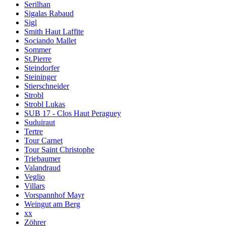
Serilhan
Sigalas Rabaud
Sigl
Smith Haut Laffite
Sociando Mallet
Sommer
St.Pierre
Steindorfer
Steininger
Stierschneider
Strobl
Strobl Lukas
SUB 17 - Clos Haut Peraguey
Suduiraut
Tertre
Tour Carnet
Tour Saint Christophe
Triebaumer
Valandraud
Veglio
Villars
Vorspannhof Mayr
Weingut am Berg
xx
Zöhrer