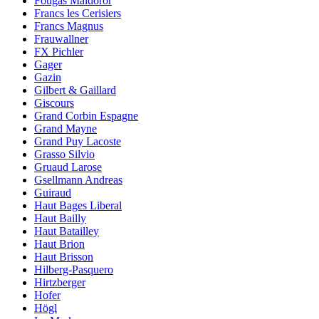
Fougas Maldoror
Francs les Cerisiers
Francs Magnus
Frauwallner
FX Pichler
Gager
Gazin
Gilbert & Gaillard
Giscours
Grand Corbin Espagne
Grand Mayne
Grand Puy Lacoste
Grasso Silvio
Gruaud Larose
Gsellmann Andreas
Guiraud
Haut Bages Liberal
Haut Bailly
Haut Batailley
Haut Brion
Haut Brisson
Hilberg-Pasquero
Hirtzberger
Hofer
Högl