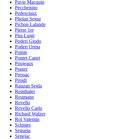
Pavie Macquin
Pecchenino
Pedesclaux
Phelan Segur
Pichon Lalande
Pierre 1er
Pira Luigi
Poderi Giodo
Poderi Orma
Pointe
Pontet Canet
Poujeaux
Prager
Pressac
Proidl
Rauzan Segla
Reinthaler
Reumann
Revello
Revello Carlo
Richard Walzer
Rol Valentin
Schistes
Seguela
Senejac