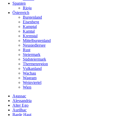
Spanien
Rioja
Österreich
Burgenland
Eisenberg
Kamptal
Kamtal
Kremstal
Mittelburgenland
Neusiedlersee
Rust
Steiermark
Südsteiermark
Thermenregion
Vulkanland
Wachau
Wagram
Weinviertel
Wien
Agassac
Alessandria
Alter Ego
Aurilhac
Barde Haut