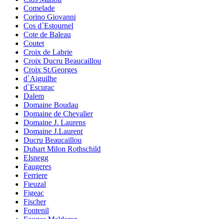
Comelade
Corino Giovanni
Cos d`Estournel
Cote de Baleau
Coutet
Croix de Labrie
Croix Ducru Beaucaillou
Croix St.Georges
d`Aiguilhe
d`Escurac
Dalem
Domaine Boudau
Domaine de Chevalier
Domaine J. Laurens
Domaine J.Laurent
Ducru Beaucaillou
Duhart Milon Rothschild
Elsnegg
Faugeres
Ferriere
Fieuzal
Figeac
Fischer
Fontenil