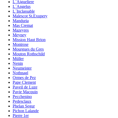
L´Aigueliere
L´Angelus
L´Inclassable
Malescot St.Exupery
Manduria
Mas Cremat
Mazeyres
Meyney
Mission Haut Brion
Montrose
Mourgues du Gres
Mouton Rothschild
Müller
Nenin
Neumeister
Nothnagl
Ormes de Pez
Pape Clement
Paveil de Luze
Pavie Macquin
Pecchenino
Pedesclaux
Phelan Segur
Pichon Lalande
Pierre 1er