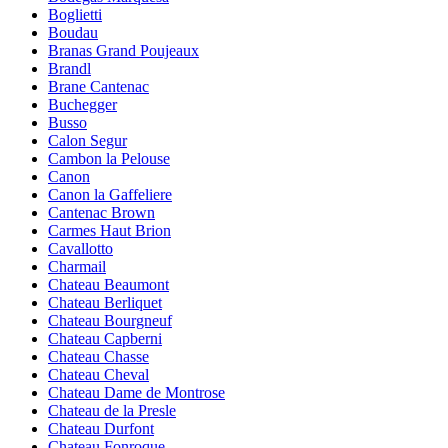
Boglietti
Boudau
Branas Grand Poujeaux
Brandl
Brane Cantenac
Buchegger
Busso
Calon Segur
Cambon la Pelouse
Canon
Canon la Gaffeliere
Cantenac Brown
Carmes Haut Brion
Cavallotto
Charmail
Chateau Beaumont
Chateau Berliquet
Chateau Bourgneuf
Chateau Capberni
Chateau Chasse
Chateau Cheval
Chateau Dame de Montrose
Chateau de la Presle
Chateau Durfont
Chateau Fonroque