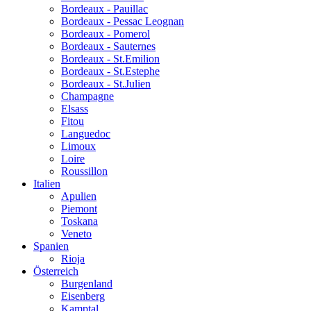
Bordeaux - Pauillac
Bordeaux - Pessac Leognan
Bordeaux - Pomerol
Bordeaux - Sauternes
Bordeaux - St.Emilion
Bordeaux - St.Estephe
Bordeaux - St.Julien
Champagne
Elsass
Fitou
Languedoc
Limoux
Loire
Roussillon
Italien
Apulien
Piemont
Toskana
Veneto
Spanien
Rioja
Österreich
Burgenland
Eisenberg
Kamptal