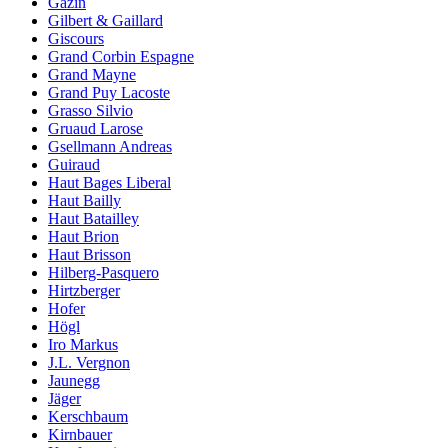
Gazin
Gilbert & Gaillard
Giscours
Grand Corbin Espagne
Grand Mayne
Grand Puy Lacoste
Grasso Silvio
Gruaud Larose
Gsellmann Andreas
Guiraud
Haut Bages Liberal
Haut Bailly
Haut Batailley
Haut Brion
Haut Brisson
Hilberg-Pasquero
Hirtzberger
Hofer
Högl
Iro Markus
J.L. Vergnon
Jaunegg
Jäger
Kerschbaum
Kirnbauer