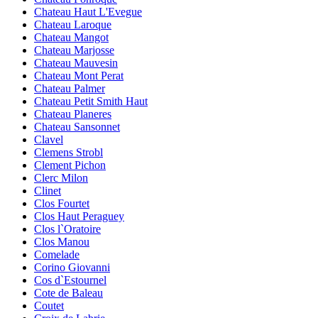
Chateau Haut L'Evegue
Chateau Laroque
Chateau Mangot
Chateau Marjosse
Chateau Mauvesin
Chateau Mont Perat
Chateau Palmer
Chateau Petit Smith Haut
Chateau Planeres
Chateau Sansonnet
Clavel
Clemens Strobl
Clement Pichon
Clerc Milon
Clinet
Clos Fourtet
Clos Haut Peraguey
Clos l`Oratoire
Clos Manou
Comelade
Corino Giovanni
Cos d`Estournel
Cote de Baleau
Coutet