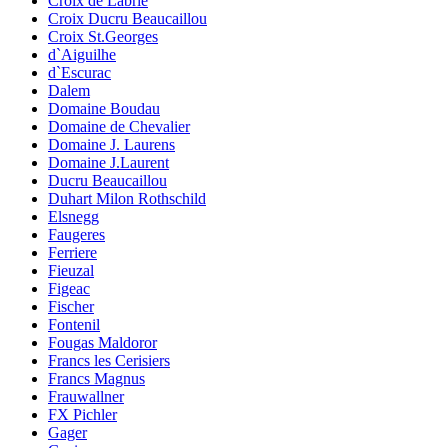
Croix de Labrie
Croix Ducru Beaucaillou
Croix St.Georges
d`Aiguilhe
d`Escurac
Dalem
Domaine Boudau
Domaine de Chevalier
Domaine J. Laurens
Domaine J.Laurent
Ducru Beaucaillou
Duhart Milon Rothschild
Elsnegg
Faugeres
Ferriere
Fieuzal
Figeac
Fischer
Fontenil
Fougas Maldoror
Francs les Cerisiers
Francs Magnus
Frauwallner
FX Pichler
Gager