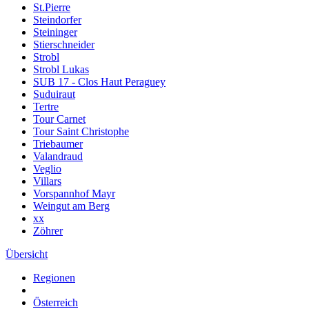
St.Pierre
Steindorfer
Steininger
Stierschneider
Strobl
Strobl Lukas
SUB 17 - Clos Haut Peraguey
Suduiraut
Tertre
Tour Carnet
Tour Saint Christophe
Triebaumer
Valandraud
Veglio
Villars
Vorspannhof Mayr
Weingut am Berg
xx
Zöhrer
Übersicht
Regionen
Österreich