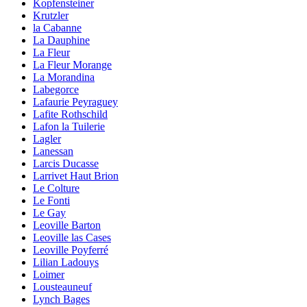
Kopfensteiner
Krutzler
la Cabanne
La Dauphine
La Fleur
La Fleur Morange
La Morandina
Labegorce
Lafaurie Peyraguey
Lafite Rothschild
Lafon la Tuilerie
Lagler
Lanessan
Larcis Ducasse
Larrivet Haut Brion
Le Colture
Le Fonti
Le Gay
Leoville Barton
Leoville las Cases
Leoville Poyferré
Lilian Ladouys
Loimer
Lousteauneuf
Lynch Bages