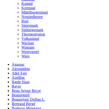
Kamtal
Kremstal
Mittelburgenland
Neusiedlersee
Rust
Steiermark
Südsteiermark
Thermenregion
Vulkanland
Wachau
Wagram
Weinviertel
Wien
Agassac
Alessandria
Alter Ego
Aurilhac
Barde Haut
Bayer
Beau Sejour Becot
Beauregard
Beausejour Duffau L.
Bertrand Bergé
Bodegas Marquesa