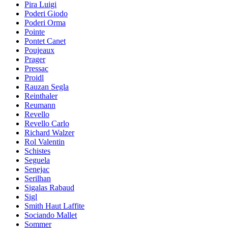
Pira Luigi
Poderi Giodo
Poderi Orma
Pointe
Pontet Canet
Poujeaux
Prager
Pressac
Proidl
Rauzan Segla
Reinthaler
Reumann
Revello
Revello Carlo
Richard Walzer
Rol Valentin
Schistes
Seguela
Senejac
Serilhan
Sigalas Rabaud
Sigl
Smith Haut Laffite
Sociando Mallet
Sommer