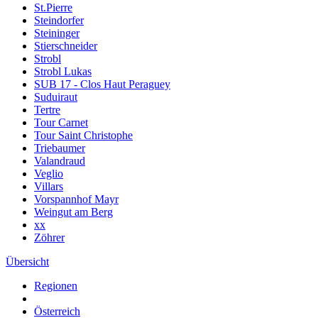
St.Pierre
Steindorfer
Steininger
Stierschneider
Strobl
Strobl Lukas
SUB 17 - Clos Haut Peraguey
Suduiraut
Tertre
Tour Carnet
Tour Saint Christophe
Triebaumer
Valandraud
Veglio
Villars
Vorspannhof Mayr
Weingut am Berg
xx
Zöhrer
Übersicht
Regionen
Österreich