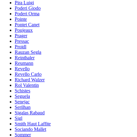
Pira Luigi
Poderi Giodo
Poderi Orma
Pointe
Pontet Canet
Poujeaux
Prager
Pressac
Proidl
Rauzan Segla
Reinthaler
Reumann
Revello
Revello Carlo
Richard Walzer
Rol Valentin
Schistes
Seguela
Senejac
Serilhan
Sigalas Rabaud
Sigl
Smith Haut Laffite
Sociando Mallet
Sommer