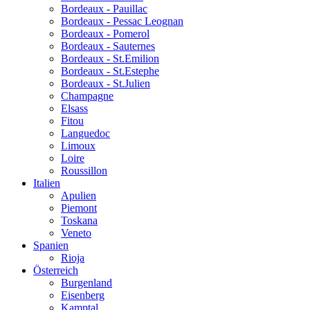
Bordeaux - Pauillac
Bordeaux - Pessac Leognan
Bordeaux - Pomerol
Bordeaux - Sauternes
Bordeaux - St.Emilion
Bordeaux - St.Estephe
Bordeaux - St.Julien
Champagne
Elsass
Fitou
Languedoc
Limoux
Loire
Roussillon
Italien
Apulien
Piemont
Toskana
Veneto
Spanien
Rioja
Österreich
Burgenland
Eisenberg
Kamptal