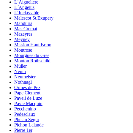
L´Aigueliere
L´Angelus
L´Inclassable
Malescot St.Exupery
Manduria
Mas Cremat
Mazeyres
Meyney
Mission Haut Brion
Montrose
Mourgues du Gres
Mouton Rothschild
Müller
Nenin
Neumeister
Nothnagl
Ormes de Pez
Pape Clement
Paveil de Luze
Pavie Macquin
Pecchenino
Pedesclaux
Phelan Segur
Pichon Lalande
Pierre 1er