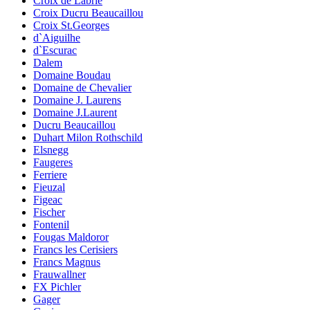
Croix de Labrie
Croix Ducru Beaucaillou
Croix St.Georges
d`Aiguilhe
d`Escurac
Dalem
Domaine Boudau
Domaine de Chevalier
Domaine J. Laurens
Domaine J.Laurent
Ducru Beaucaillou
Duhart Milon Rothschild
Elsnegg
Faugeres
Ferriere
Fieuzal
Figeac
Fischer
Fontenil
Fougas Maldoror
Francs les Cerisiers
Francs Magnus
Frauwallner
FX Pichler
Gager