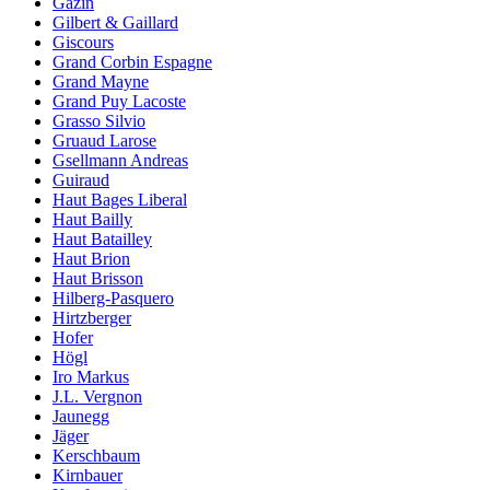
Gazin
Gilbert & Gaillard
Giscours
Grand Corbin Espagne
Grand Mayne
Grand Puy Lacoste
Grasso Silvio
Gruaud Larose
Gsellmann Andreas
Guiraud
Haut Bages Liberal
Haut Bailly
Haut Batailley
Haut Brion
Haut Brisson
Hilberg-Pasquero
Hirtzberger
Hofer
Högl
Iro Markus
J.L. Vergnon
Jaunegg
Jäger
Kerschbaum
Kirnbauer