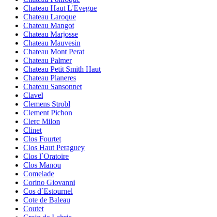
Chateau Haut L'Evegue
Chateau Laroque
Chateau Mangot
Chateau Marjosse
Chateau Mauvesin
Chateau Mont Perat
Chateau Palmer
Chateau Petit Smith Haut
Chateau Planeres
Chateau Sansonnet
Clavel
Clemens Strobl
Clement Pichon
Clerc Milon
Clinet
Clos Fourtet
Clos Haut Peraguey
Clos l`Oratoire
Clos Manou
Comelade
Corino Giovanni
Cos d`Estournel
Cote de Baleau
Coutet