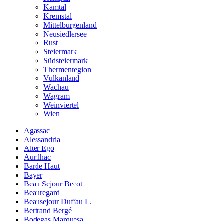
Kamtal
Kremstal
Mittelburgenland
Neusiedlersee
Rust
Steiermark
Südsteiermark
Thermenregion
Vulkanland
Wachau
Wagram
Weinviertel
Wien
Agassac
Alessandria
Alter Ego
Aurilhac
Barde Haut
Bayer
Beau Sejour Becot
Beauregard
Beausejour Duffau L.
Bertrand Bergé
Bodegas Marquesa