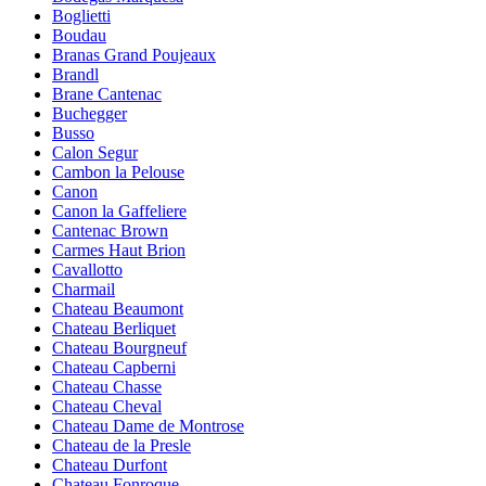
Boglietti
Boudau
Branas Grand Poujeaux
Brandl
Brane Cantenac
Buchegger
Busso
Calon Segur
Cambon la Pelouse
Canon
Canon la Gaffeliere
Cantenac Brown
Carmes Haut Brion
Cavallotto
Charmail
Chateau Beaumont
Chateau Berliquet
Chateau Bourgneuf
Chateau Capberni
Chateau Chasse
Chateau Cheval
Chateau Dame de Montrose
Chateau de la Presle
Chateau Durfont
Chateau Fonroque