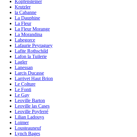
Kopfensteiner
Krutzler
la Cabanne
La Dauphine
La Fleur
La Fleur Morange
La Morandina
Labegorce
Lafaurie Peyraguey
Lafite Rothschild
Lafon la Tuilerie
Lagler
Lanessan
Larcis Ducasse
Larrivet Haut Brion
Le Colture
Le Fonti
Le Gay
Leoville Barton
Leoville las Cases
Leoville Poyferré
Lilian Ladouys
Loimer
Lousteauneuf
Lynch Bages