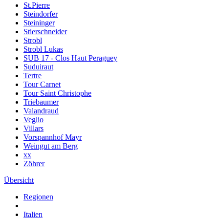
St.Pierre
Steindorfer
Steininger
Stierschneider
Strobl
Strobl Lukas
SUB 17 - Clos Haut Peraguey
Suduiraut
Tertre
Tour Carnet
Tour Saint Christophe
Triebaumer
Valandraud
Veglio
Villars
Vorspannhof Mayr
Weingut am Berg
xx
Zöhrer
Übersicht
Regionen
Italien