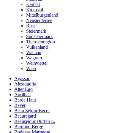
Kamtal
Kremstal
Mittelburgenland
Neusiedlersee
Rust
Steiermark
Südsteiermark
Thermenregion
Vulkanland
Wachau
Wagram
Weinviertel
Wien
Agassac
Alessandria
Alter Ego
Aurilhac
Barde Haut
Bayer
Beau Sejour Becot
Beauregard
Beausejour Duffau L.
Bertrand Bergé
Bodegas Marquesa