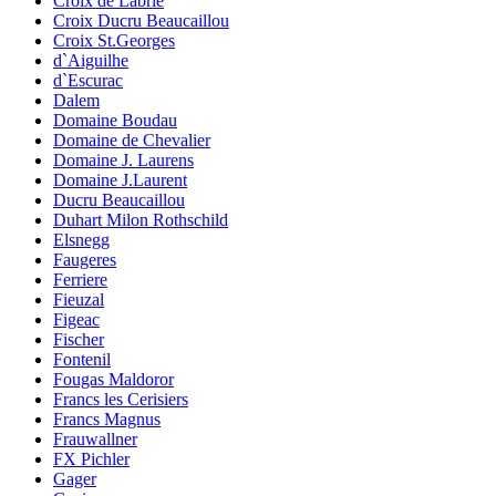
Croix de Labrie
Croix Ducru Beaucaillou
Croix St.Georges
d`Aiguilhe
d`Escurac
Dalem
Domaine Boudau
Domaine de Chevalier
Domaine J. Laurens
Domaine J.Laurent
Ducru Beaucaillou
Duhart Milon Rothschild
Elsnegg
Faugeres
Ferriere
Fieuzal
Figeac
Fischer
Fontenil
Fougas Maldoror
Francs les Cerisiers
Francs Magnus
Frauwallner
FX Pichler
Gager