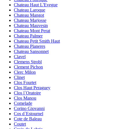
Chateau Haut L'Evegue
Chateau Laroque
Chateau Mangot
Chateau Marjosse
Chateau Mauvesin
Chateau Mont Perat
Chateau Palmer
Chateau Petit Smith Haut
Chateau Planeres
Chateau Sansonnet
Clavel
Clemens Strobl
Clement Pichon
Clerc Milon
Clinet
Clos Fourtet
Clos Haut Peraguey
Clos l`Oratoire
Clos Manou
Comelade
Corino Giovanni
Cos d`Estournel
Cote de Baleau
Coutet