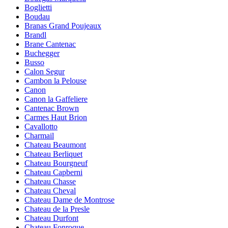
Boglietti
Boudau
Branas Grand Poujeaux
Brandl
Brane Cantenac
Buchegger
Busso
Calon Segur
Cambon la Pelouse
Canon
Canon la Gaffeliere
Cantenac Brown
Carmes Haut Brion
Cavallotto
Charmail
Chateau Beaumont
Chateau Berliquet
Chateau Bourgneuf
Chateau Capberni
Chateau Chasse
Chateau Cheval
Chateau Dame de Montrose
Chateau de la Presle
Chateau Durfont
Chateau Fonroque