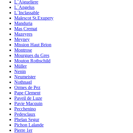
L´Aigueliere
L´Angelus
L´Inclassable
Malescot St.Exupery
Manduria
Mas Cremat
Mazeyres
Meyney
Mission Haut Brion
Montrose
Mourgues du Gres
Mouton Rothschild
Müller
Nenin
Neumeister
Nothnagl
Ormes de Pez
Pape Clement
Paveil de Luze
Pavie Macquin
Pecchenino
Pedesclaux
Phelan Segur
Pichon Lalande
Pierre 1er