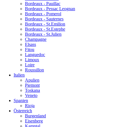
Bordeaux - Pauillac
Bordeaux - Pessac Leognan
Bordeaux - Pomerol
Bordeaux - Sauternes
Bordeaux - St.Emilion
Bordeaux - St.Estephe
Bordeaux - St.Julien
Champagne
Elsass
Fitou
Languedoc
Limoux
Loire
Roussillon
Italien
Apulien
Piemont
Toskana
Veneto
Spanien
Rioja
Österreich
Burgenland
Eisenberg
Kamptal