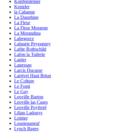
Kopfensteiner
Krutzler
la Cabanne
La Dauphine
La Fleur
La Fleur Morange
La Morandina
Labegorce
Lafaurie Peyraguey
Lafite Rothschild
Lafon la Tuilerie
Lagler
Lanessan
Larcis Ducasse
Larrivet Haut Brion
Le Colture
Le Fonti
Le Gay
Leoville Barton
Leoville las Cases
Leoville Poyferré
Lilian Ladouys
Loimer
Lousteauneuf
Lynch Bages