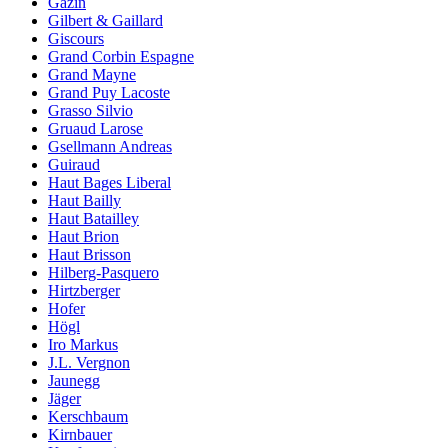
Gazin
Gilbert & Gaillard
Giscours
Grand Corbin Espagne
Grand Mayne
Grand Puy Lacoste
Grasso Silvio
Gruaud Larose
Gsellmann Andreas
Guiraud
Haut Bages Liberal
Haut Bailly
Haut Batailley
Haut Brion
Haut Brisson
Hilberg-Pasquero
Hirtzberger
Hofer
Högl
Iro Markus
J.L. Vergnon
Jaunegg
Jäger
Kerschbaum
Kirnbauer