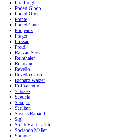
Pira Luigi
Poderi Giodo
Poderi Orma
Pointe
Pontet Canet
Poujeaux
Prager
Pressac
Proidl
Rauzan Segla
Reinthaler
Reumann
Revello
Revello Carlo
Richard Walzer
Rol Valentin
Schistes
Seguela
Senejac
Serilhan
Sigalas Rabaud
Sigl
Smith Haut Laffite
Sociando Mallet
Sommer