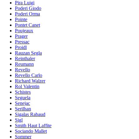
Pira Luigi
Poderi Giodo
Poderi Orma
Pointe
Pontet Canet
Poujeaux
Prager
Pressac
Proidl
Rauzan Segla
Reinthaler
Reumann
Revello
Revello Carlo
Richard Walzer
Rol Valentin
Schistes
Seguela
Senejac
Serilhan
Sigalas Rabaud
Sigl
Smith Haut Laffite
Sociando Mallet
Sommer