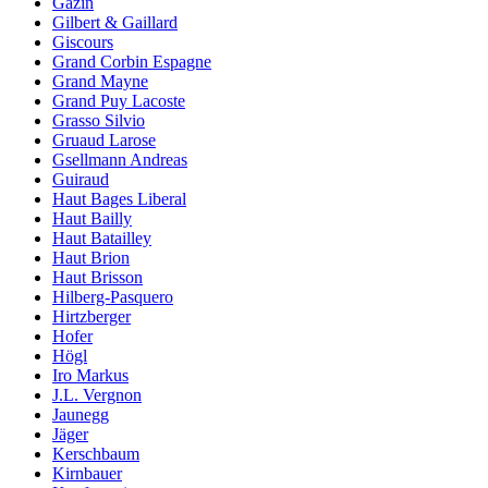
Gazin
Gilbert & Gaillard
Giscours
Grand Corbin Espagne
Grand Mayne
Grand Puy Lacoste
Grasso Silvio
Gruaud Larose
Gsellmann Andreas
Guiraud
Haut Bages Liberal
Haut Bailly
Haut Batailley
Haut Brion
Haut Brisson
Hilberg-Pasquero
Hirtzberger
Hofer
Högl
Iro Markus
J.L. Vergnon
Jaunegg
Jäger
Kerschbaum
Kirnbauer