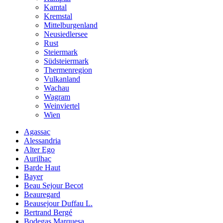
Kamtal
Kremstal
Mittelburgenland
Neusiedlersee
Rust
Steiermark
Südsteiermark
Thermenregion
Vulkanland
Wachau
Wagram
Weinviertel
Wien
Agassac
Alessandria
Alter Ego
Aurilhac
Barde Haut
Bayer
Beau Sejour Becot
Beauregard
Beausejour Duffau L.
Bertrand Bergé
Bodegas Marquesa