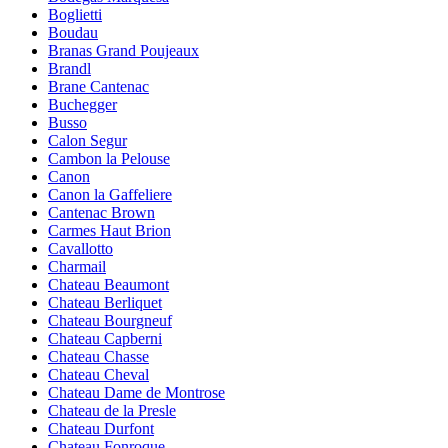
Boglietti
Boudau
Branas Grand Poujeaux
Brandl
Brane Cantenac
Buchegger
Busso
Calon Segur
Cambon la Pelouse
Canon
Canon la Gaffeliere
Cantenac Brown
Carmes Haut Brion
Cavallotto
Charmail
Chateau Beaumont
Chateau Berliquet
Chateau Bourgneuf
Chateau Capberni
Chateau Chasse
Chateau Cheval
Chateau Dame de Montrose
Chateau de la Presle
Chateau Durfont
Chateau Fonroque