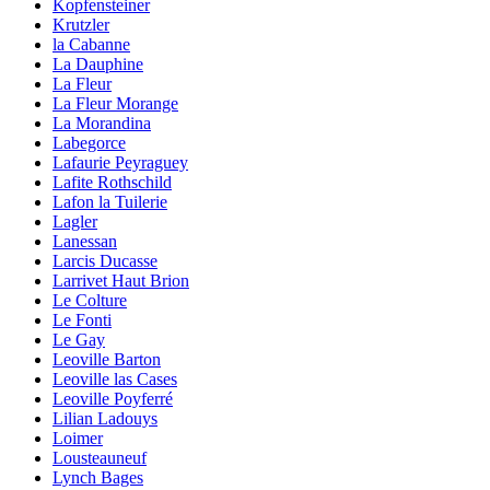
Kopfensteiner
Krutzler
la Cabanne
La Dauphine
La Fleur
La Fleur Morange
La Morandina
Labegorce
Lafaurie Peyraguey
Lafite Rothschild
Lafon la Tuilerie
Lagler
Lanessan
Larcis Ducasse
Larrivet Haut Brion
Le Colture
Le Fonti
Le Gay
Leoville Barton
Leoville las Cases
Leoville Poyferré
Lilian Ladouys
Loimer
Lousteauneuf
Lynch Bages