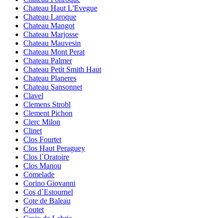
Chateau Haut L'Evegue
Chateau Laroque
Chateau Mangot
Chateau Marjosse
Chateau Mauvesin
Chateau Mont Perat
Chateau Palmer
Chateau Petit Smith Haut
Chateau Planeres
Chateau Sansonnet
Clavel
Clemens Strobl
Clement Pichon
Clerc Milon
Clinet
Clos Fourtet
Clos Haut Peraguey
Clos l`Oratoire
Clos Manou
Comelade
Corino Giovanni
Cos d`Estournel
Cote de Baleau
Coutet