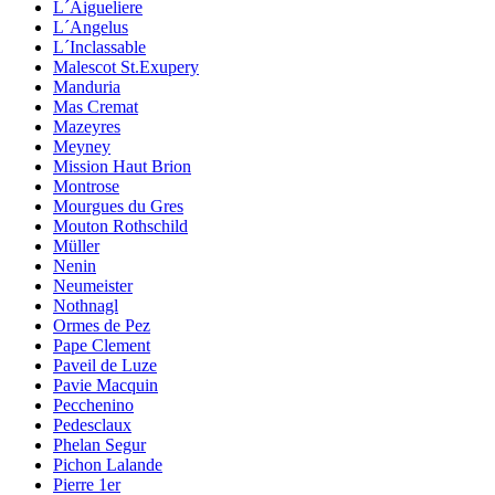
L´Aigueliere
L´Angelus
L´Inclassable
Malescot St.Exupery
Manduria
Mas Cremat
Mazeyres
Meyney
Mission Haut Brion
Montrose
Mourgues du Gres
Mouton Rothschild
Müller
Nenin
Neumeister
Nothnagl
Ormes de Pez
Pape Clement
Paveil de Luze
Pavie Macquin
Pecchenino
Pedesclaux
Phelan Segur
Pichon Lalande
Pierre 1er