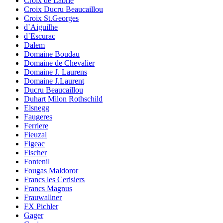
Croix de Labrie
Croix Ducru Beaucaillou
Croix St.Georges
d`Aiguilhe
d`Escurac
Dalem
Domaine Boudau
Domaine de Chevalier
Domaine J. Laurens
Domaine J.Laurent
Ducru Beaucaillou
Duhart Milon Rothschild
Elsnegg
Faugeres
Ferriere
Fieuzal
Figeac
Fischer
Fontenil
Fougas Maldoror
Francs les Cerisiers
Francs Magnus
Frauwallner
FX Pichler
Gager