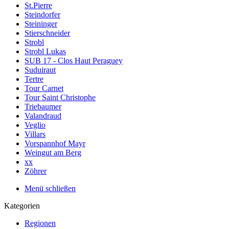
St.Pierre
Steindorfer
Steininger
Stierschneider
Strobl
Strobl Lukas
SUB 17 - Clos Haut Peraguey
Suduiraut
Tertre
Tour Carnet
Tour Saint Christophe
Triebaumer
Valandraud
Veglio
Villars
Vorspannhof Mayr
Weingut am Berg
xx
Zöhrer
Menü schließen
Kategorien
Regionen