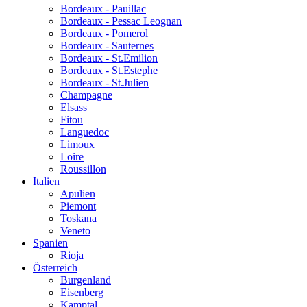
Bordeaux - Pauillac
Bordeaux - Pessac Leognan
Bordeaux - Pomerol
Bordeaux - Sauternes
Bordeaux - St.Emilion
Bordeaux - St.Estephe
Bordeaux - St.Julien
Champagne
Elsass
Fitou
Languedoc
Limoux
Loire
Roussillon
Italien
Apulien
Piemont
Toskana
Veneto
Spanien
Rioja
Österreich
Burgenland
Eisenberg
Kamptal