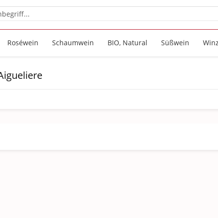
Roséwein
Schaumwein
BIO, Natural
Süßwein
Win
igueliere