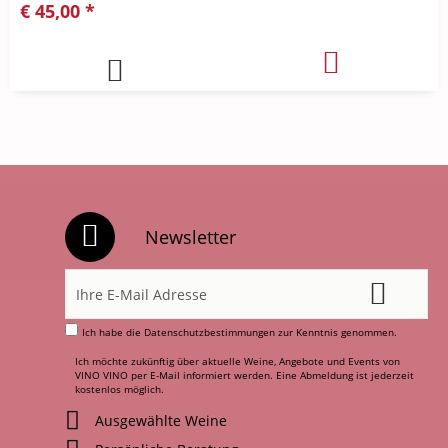
€ 45,00 *
Newsletter
Ich habe die
Datenschutzbestimmungen
zur Kenntnis genommen.
Ich möchte zukünftig über aktuelle Weine, Angebote und Events von
VINO VINO per E-Mail informiert werden. Eine Abmeldung ist jederzeit
kostenlos möglich.
Ausgewählte Weine