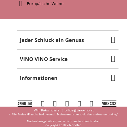
Europäische Weine
Jeder Schluck ein Genuss
VINO VINO Service
Informationen
Willi Katschthaler |
office@vinovino.at
* Alle Preise /Flasche inkl. gesetzl. Mehrwertsteuer zzgl.
Versandkosten
und ggf.
Nachnahmegebühren, wenn nicht anders beschrieben
Copyright 2018 VINO VINO