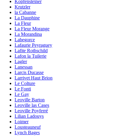
Kopfensteiner
Krutzler
la Cabanne
La Dauphine
La Fleur
La Fleur Morange
La Morandina
Labegorce
Lafaurie Peyraguey
Lafite Rothschild
Lafon la Tuilerie
Lagler
Lanessan
Larcis Ducasse
Larrivet Haut Brion
Le Colture
Le Fonti
Le Gay
Leoville Barton
Leoville las Cases
Leoville Poyferré
Lilian Ladouys
Loimer
Lousteauneuf
Lynch Bages