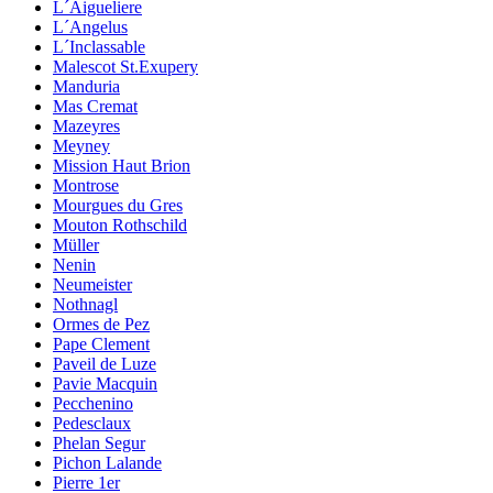
L´Aigueliere
L´Angelus
L´Inclassable
Malescot St.Exupery
Manduria
Mas Cremat
Mazeyres
Meyney
Mission Haut Brion
Montrose
Mourgues du Gres
Mouton Rothschild
Müller
Nenin
Neumeister
Nothnagl
Ormes de Pez
Pape Clement
Paveil de Luze
Pavie Macquin
Pecchenino
Pedesclaux
Phelan Segur
Pichon Lalande
Pierre 1er