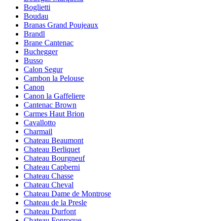
Boglietti
Boudau
Branas Grand Poujeaux
Brandl
Brane Cantenac
Buchegger
Busso
Calon Segur
Cambon la Pelouse
Canon
Canon la Gaffeliere
Cantenac Brown
Carmes Haut Brion
Cavallotto
Charmail
Chateau Beaumont
Chateau Berliquet
Chateau Bourgneuf
Chateau Capberni
Chateau Chasse
Chateau Cheval
Chateau Dame de Montrose
Chateau de la Presle
Chateau Durfont
Chateau Fonroque