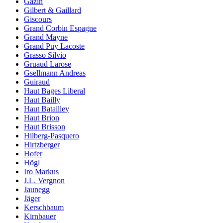
Gazin
Gilbert & Gaillard
Giscours
Grand Corbin Espagne
Grand Mayne
Grand Puy Lacoste
Grasso Silvio
Gruaud Larose
Gsellmann Andreas
Guiraud
Haut Bages Liberal
Haut Bailly
Haut Batailley
Haut Brion
Haut Brisson
Hilberg-Pasquero
Hirtzberger
Hofer
Högl
Iro Markus
J.L. Vergnon
Jaunegg
Jäger
Kerschbaum
Kirnbauer