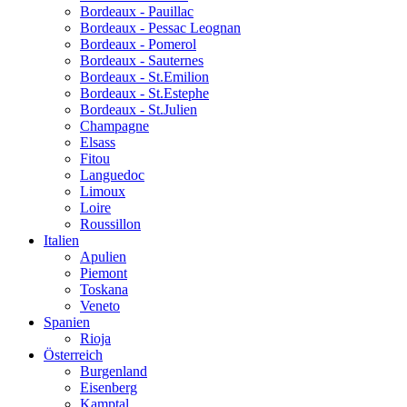
Bordeaux - Pauillac
Bordeaux - Pessac Leognan
Bordeaux - Pomerol
Bordeaux - Sauternes
Bordeaux - St.Emilion
Bordeaux - St.Estephe
Bordeaux - St.Julien
Champagne
Elsass
Fitou
Languedoc
Limoux
Loire
Roussillon
Italien
Apulien
Piemont
Toskana
Veneto
Spanien
Rioja
Österreich
Burgenland
Eisenberg
Kamptal