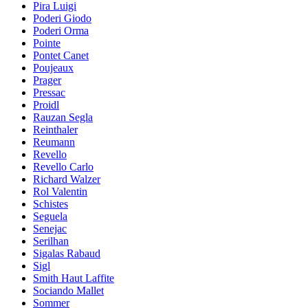
Pira Luigi
Poderi Giodo
Poderi Orma
Pointe
Pontet Canet
Poujeaux
Prager
Pressac
Proidl
Rauzan Segla
Reinthaler
Reumann
Revello
Revello Carlo
Richard Walzer
Rol Valentin
Schistes
Seguela
Senejac
Serilhan
Sigalas Rabaud
Sigl
Smith Haut Laffite
Sociando Mallet
Sommer