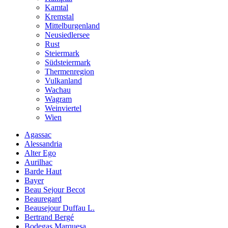
Kamtal
Kremstal
Mittelburgenland
Neusiedlersee
Rust
Steiermark
Südsteiermark
Thermenregion
Vulkanland
Wachau
Wagram
Weinviertel
Wien
Agassac
Alessandria
Alter Ego
Aurilhac
Barde Haut
Bayer
Beau Sejour Becot
Beauregard
Beausejour Duffau L.
Bertrand Bergé
Bodegas Marquesa