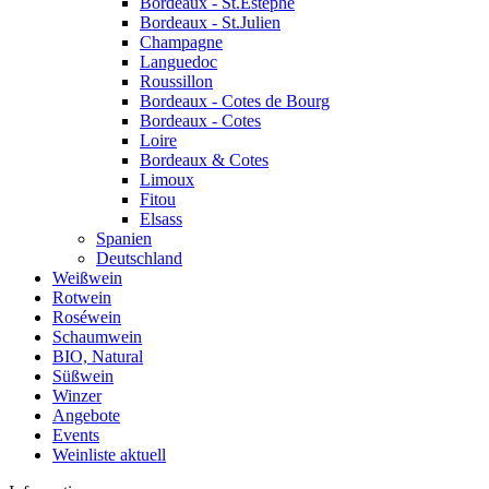
Bordeaux - St.Estephe
Bordeaux - St.Julien
Champagne
Languedoc
Roussillon
Bordeaux - Cotes de Bourg
Bordeaux - Cotes
Loire
Bordeaux & Cotes
Limoux
Fitou
Elsass
Spanien
Deutschland
Weißwein
Rotwein
Roséwein
Schaumwein
BIO, Natural
Süßwein
Winzer
Angebote
Events
Weinliste aktuell