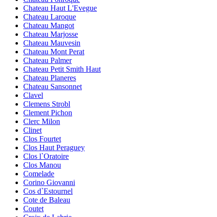
Chateau Haut L'Evegue
Chateau Laroque
Chateau Mangot
Chateau Marjosse
Chateau Mauvesin
Chateau Mont Perat
Chateau Palmer
Chateau Petit Smith Haut
Chateau Planeres
Chateau Sansonnet
Clavel
Clemens Strobl
Clement Pichon
Clerc Milon
Clinet
Clos Fourtet
Clos Haut Peraguey
Clos l`Oratoire
Clos Manou
Comelade
Corino Giovanni
Cos d`Estournel
Cote de Baleau
Coutet