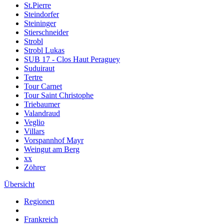
St.Pierre
Steindorfer
Steininger
Stierschneider
Strobl
Strobl Lukas
SUB 17 - Clos Haut Peraguey
Suduiraut
Tertre
Tour Carnet
Tour Saint Christophe
Triebaumer
Valandraud
Veglio
Villars
Vorspannhof Mayr
Weingut am Berg
xx
Zöhrer
Übersicht
Regionen
Frankreich