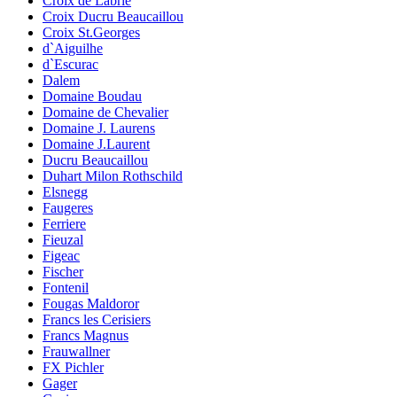
Croix de Labrie
Croix Ducru Beaucaillou
Croix St.Georges
d`Aiguilhe
d`Escurac
Dalem
Domaine Boudau
Domaine de Chevalier
Domaine J. Laurens
Domaine J.Laurent
Ducru Beaucaillou
Duhart Milon Rothschild
Elsnegg
Faugeres
Ferriere
Fieuzal
Figeac
Fischer
Fontenil
Fougas Maldoror
Francs les Cerisiers
Francs Magnus
Frauwallner
FX Pichler
Gager