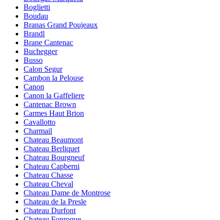
Boglietti
Boudau
Branas Grand Poujeaux
Brandl
Brane Cantenac
Buchegger
Busso
Calon Segur
Cambon la Pelouse
Canon
Canon la Gaffeliere
Cantenac Brown
Carmes Haut Brion
Cavallotto
Charmail
Chateau Beaumont
Chateau Berliquet
Chateau Bourgneuf
Chateau Capberni
Chateau Chasse
Chateau Cheval
Chateau Dame de Montrose
Chateau de la Presle
Chateau Durfont
Chateau Fonroque