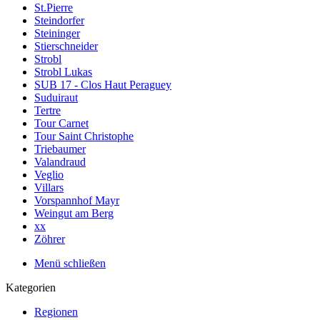
St.Pierre
Steindorfer
Steininger
Stierschneider
Strobl
Strobl Lukas
SUB 17 - Clos Haut Peraguey
Suduiraut
Tertre
Tour Carnet
Tour Saint Christophe
Triebaumer
Valandraud
Veglio
Villars
Vorspannhof Mayr
Weingut am Berg
xx
Zöhrer
Menü schließen
Kategorien
Regionen