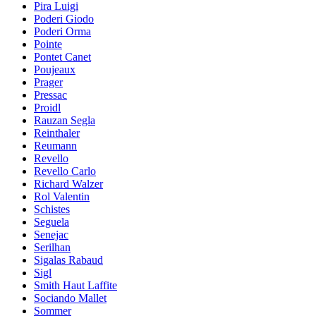
Pira Luigi
Poderi Giodo
Poderi Orma
Pointe
Pontet Canet
Poujeaux
Prager
Pressac
Proidl
Rauzan Segla
Reinthaler
Reumann
Revello
Revello Carlo
Richard Walzer
Rol Valentin
Schistes
Seguela
Senejac
Serilhan
Sigalas Rabaud
Sigl
Smith Haut Laffite
Sociando Mallet
Sommer