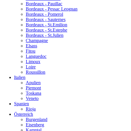
Bordeaux - Pauillac
Bordeaux - Pessac Leognan
Bordeaux - Pomerol
Bordeaux - Sauternes
Bordeaux - St.Emilion
Bordeaux - St.Estephe
Bordeaux - St.Julien
Champagne
Elsass
Fitou
Languedoc
Limoux
Loire
Roussillon
Italien
Apulien
Piemont
Toskana
Veneto
Spanien
Rioja
Österreich
Burgenland
Eisenberg
Kamptal