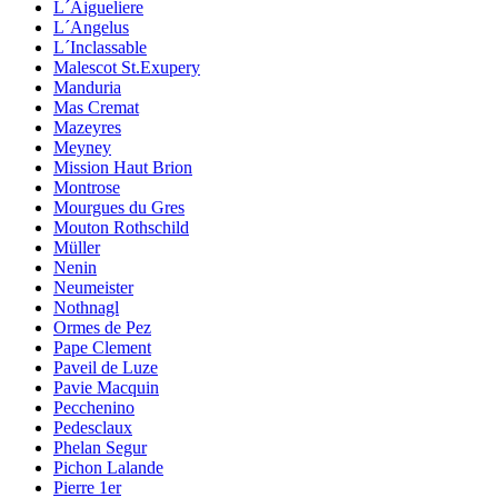
L´Aigueliere
L´Angelus
L´Inclassable
Malescot St.Exupery
Manduria
Mas Cremat
Mazeyres
Meyney
Mission Haut Brion
Montrose
Mourgues du Gres
Mouton Rothschild
Müller
Nenin
Neumeister
Nothnagl
Ormes de Pez
Pape Clement
Paveil de Luze
Pavie Macquin
Pecchenino
Pedesclaux
Phelan Segur
Pichon Lalande
Pierre 1er