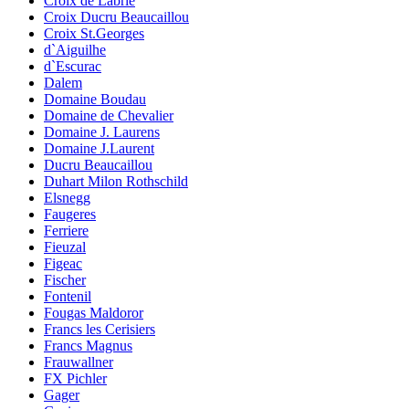
Croix de Labrie
Croix Ducru Beaucaillou
Croix St.Georges
d`Aiguilhe
d`Escurac
Dalem
Domaine Boudau
Domaine de Chevalier
Domaine J. Laurens
Domaine J.Laurent
Ducru Beaucaillou
Duhart Milon Rothschild
Elsnegg
Faugeres
Ferriere
Fieuzal
Figeac
Fischer
Fontenil
Fougas Maldoror
Francs les Cerisiers
Francs Magnus
Frauwallner
FX Pichler
Gager