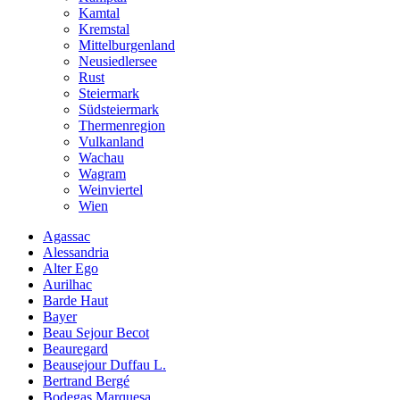
Kamtal
Kremstal
Mittelburgenland
Neusiedlersee
Rust
Steiermark
Südsteiermark
Thermenregion
Vulkanland
Wachau
Wagram
Weinviertel
Wien
Agassac
Alessandria
Alter Ego
Aurilhac
Barde Haut
Bayer
Beau Sejour Becot
Beauregard
Beausejour Duffau L.
Bertrand Bergé
Bodegas Marquesa