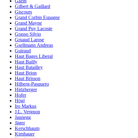
Gazin
Gilbert & Gaillard
Giscours
Grand Corbin Espagne
Grand Mayne
Grand Puy Lacoste
Grasso Silvio
Gruaud Larose
Gsellmann Andreas
Guiraud
Haut Bages Liberal
Haut Bailly
Haut Batailley
Haut Brion
Haut Brisson
Hilberg-Pasquero
Hirtzberger
Hofer
Högl
Iro Markus
J.L. Vergnon
Jaunegg
Jäger
Kerschbaum
Kirnbauer