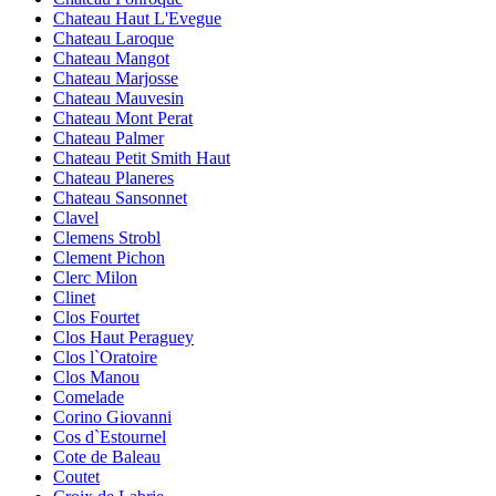
Chateau Haut L'Evegue
Chateau Laroque
Chateau Mangot
Chateau Marjosse
Chateau Mauvesin
Chateau Mont Perat
Chateau Palmer
Chateau Petit Smith Haut
Chateau Planeres
Chateau Sansonnet
Clavel
Clemens Strobl
Clement Pichon
Clerc Milon
Clinet
Clos Fourtet
Clos Haut Peraguey
Clos l`Oratoire
Clos Manou
Comelade
Corino Giovanni
Cos d`Estournel
Cote de Baleau
Coutet