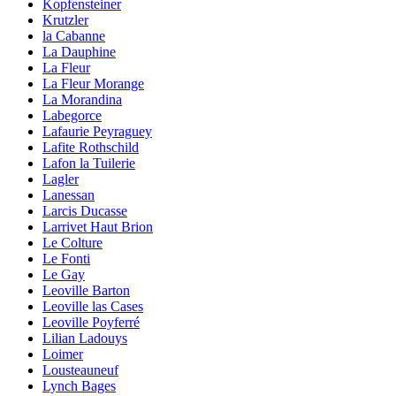
Kopfensteiner
Krutzler
la Cabanne
La Dauphine
La Fleur
La Fleur Morange
La Morandina
Labegorce
Lafaurie Peyraguey
Lafite Rothschild
Lafon la Tuilerie
Lagler
Lanessan
Larcis Ducasse
Larrivet Haut Brion
Le Colture
Le Fonti
Le Gay
Leoville Barton
Leoville las Cases
Leoville Poyferré
Lilian Ladouys
Loimer
Lousteauneuf
Lynch Bages