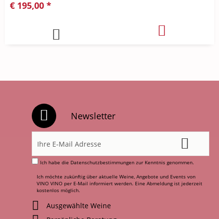
€ 195,00 *
Newsletter
Ich habe die
Datenschutzbestimmungen
zur Kenntnis genommen.
Ich möchte zukünftig über aktuelle Weine, Angebote und Events von
VINO VINO per E-Mail informiert werden. Eine Abmeldung ist jederzeit
kostenlos möglich.
Ausgewählte Weine